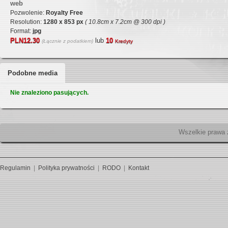
web
Pozwolenie:
Royalty Free
Resolution:
1280 x 853 px
( 10.8cm x 7.2cm @ 300 dpi )
Format:
jpg
PLN12.30
lub
10
(Łącznie z podatkiem)
Kredyty
Podobne media
Nie znaleziono pasujących.
Wszelk
Regulamin
|
Polityka prywatności
|
RODO
|
Kontakt