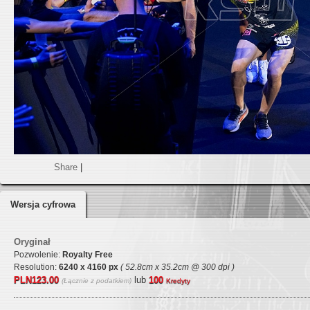
Share
|
Wersja cyfrowa
Oryginał
Pozwolenie:
Royalty Free
Resolution:
6240 x 4160 px
( 52.8cm x 35.2cm @ 300 dpi )
PLN123.00
lub
100
(Łącznie z podatkiem)
Kredyty