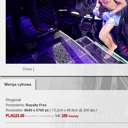
Share
|
Wersja cyfrowa
Oryginał
Pozwolenie:
Royalty Free
Resolution:
8640 x 5760 px
( 73.2cm x 48.8cm @ 300 dpi )
PLN123.00
lub
100
(Łącznie z podatkiem)
Kredyty