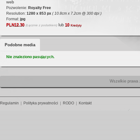
web
Pozwolenie:
Royalty Free
Resolution:
1280 x 853 px
( 10.8cm x 7.2cm @ 300 dpi )
Format:
jpg
PLN12.30
lub
10
(Łącznie z podatkiem)
Kredyty
Podobne media
Nie znaleziono pasujących.
Wszelk
Regulamin
|
Polityka prywatności
|
RODO
|
Kontakt