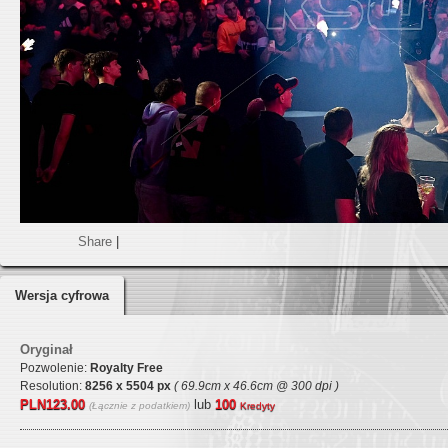
Share
|
Wersja cyfrowa
Oryginał
Pozwolenie:
Royalty Free
Resolution:
8256 x 5504 px
( 69.9cm x 46.6cm @ 300 dpi )
PLN123.00
lub
100
(Łącznie z podatkiem)
Kredyty