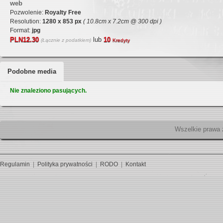
web
Pozwolenie:
Royalty Free
Resolution:
1280 x 853 px
( 10.8cm x 7.2cm @ 300 dpi )
Format:
jpg
PLN12.30
lub
10
(Łącznie z podatkiem)
Kredyty
Podobne media
Nie znaleziono pasujących.
Wszelk
Regulamin
|
Polityka prywatności
|
RODO
|
Kontakt