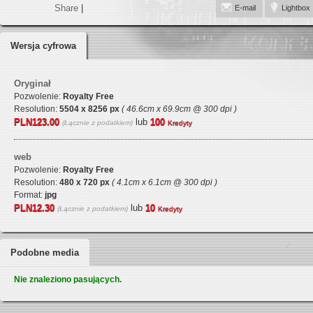
Share
|
E-mail
Lightbox
Wersja cyfrowa
Oryginał
Pozwolenie:
Royalty Free
Resolution:
5504 x 8256 px
( 46.6cm x 69.9cm @ 300 dpi )
PLN123.00
lub
100
(Łącznie z podatkiem)
Kredyty
web
Pozwolenie:
Royalty Free
Resolution:
480 x 720 px
( 4.1cm x 6.1cm @ 300 dpi )
Format:
jpg
PLN12.30
lub
10
(Łącznie z podatkiem)
Kredyty
Podobne media
Nie znaleziono pasujących.