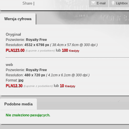
Share
|
E-mail
Lightbox
Wersja cyfrowa
Oryginał
Pozwolenie:
Royalty Free
Resolution:
4532 x 6798 px
( 38.4cm x 57.6cm @ 300 dpi )
PLN123.00
lub
100
(Łącznie z podatkiem)
Kredyty
web
Pozwolenie:
Royalty Free
Resolution:
480 x 720 px
( 4.1cm x 6.1cm @ 300 dpi )
Format:
jpg
PLN12.30
lub
10
(Łącznie z podatkiem)
Kredyty
Podobne media
Nie znaleziono pasujących.