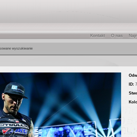
Kontakt
O nas
Naj
sowane wyszukiwanie
Odw
ID:
Stw
Kol