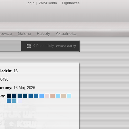
Login
|
Załóż konto
|
Lightboxes
nowsze
Galerie
Pakiety
Aktualności
0
Przedmioty
zmiana waluty
iedzin:
16
70496
orzony:
16 Maj, 2026
ory: