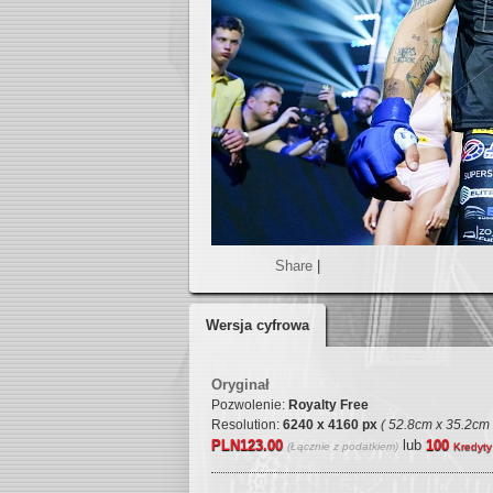
Share
|
Wersja cyfrowa
Oryginał
Pozwolenie:
Royalty Free
Resolution:
6240 x 4160 px
( 52.8cm x 35.2cm
PLN123.00
lub
100
(Łącznie z podatkiem)
Kredyty