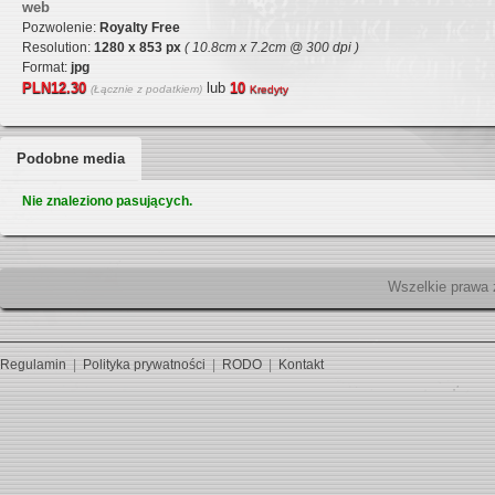
web
Pozwolenie:
Royalty Free
Resolution:
1280 x 853 px
( 10.8cm x 7.2cm @ 300 dpi )
Format:
jpg
PLN12.30
lub
10
(Łącznie z podatkiem)
Kredyty
Podobne media
Nie znaleziono pasujących.
Wszelk
Regulamin
|
Polityka prywatności
|
RODO
|
Kontakt