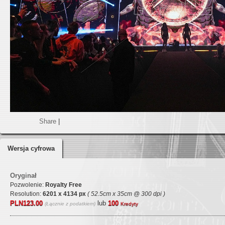
Share
|
Wersja cyfrowa
Oryginał
Pozwolenie:
Royalty Free
Resolution:
6201 x 4134 px
( 52.5cm x 35cm @ 300 dpi )
PLN123.00
lub
100
(Łącznie z podatkiem)
Kredyty