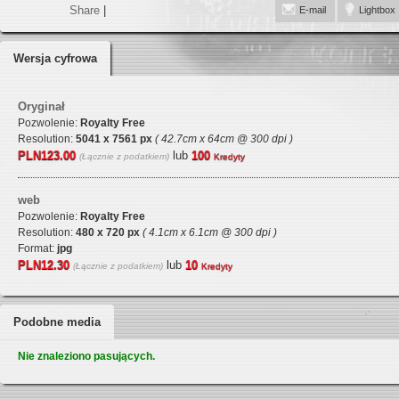
Share
|
E-mail
Lightbox
Wersja cyfrowa
Oryginał
Pozwolenie:
Royalty Free
Resolution:
5041 x 7561 px
( 42.7cm x 64cm @ 300 dpi )
PLN123.00
lub
100
(Łącznie z podatkiem)
Kredyty
web
Pozwolenie:
Royalty Free
Resolution:
480 x 720 px
( 4.1cm x 6.1cm @ 300 dpi )
Format:
jpg
PLN12.30
lub
10
(Łącznie z podatkiem)
Kredyty
Podobne media
Nie znaleziono pasujących.