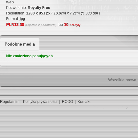
web
Pozwolenie:
Royalty Free
Resolution:
1280 x 853 px
( 10.8cm x 7.2cm @ 300 dpi )
Format:
jpg
PLN12.30
lub
10
(Łącznie z podatkiem)
Kredyty
Podobne media
Nie znaleziono pasujących.
Wszelk
Regulamin
|
Polityka prywatności
|
RODO
|
Kontakt