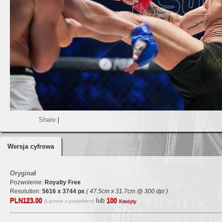
Share
|
Wersja cyfrowa
Oryginał
Pozwolenie:
Royalty Free
Resolution:
5616 x 3744 px
( 47.5cm x 31.7cm @ 300 dpi )
PLN123.00
lub
100
(Łącznie z podatkiem)
Kredyty