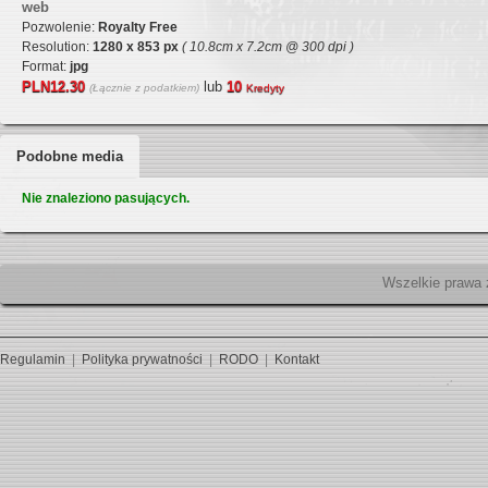
web
Pozwolenie:
Royalty Free
Resolution:
1280 x 853 px
( 10.8cm x 7.2cm @ 300 dpi )
Format:
jpg
PLN12.30
lub
10
(Łącznie z podatkiem)
Kredyty
Podobne media
Nie znaleziono pasujących.
Wszelk
Regulamin
|
Polityka prywatności
|
RODO
|
Kontakt