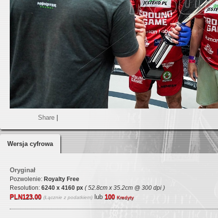
Share
|
Wersja cyfrowa
Oryginał
Pozwolenie:
Royalty Free
Resolution:
6240 x 4160 px
( 52.8cm x 35.2cm @ 300 dpi )
PLN123.00
lub
100
(Łącznie z podatkiem)
Kredyty