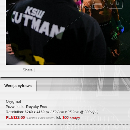
Share
|
Wersja cyfrowa
Oryginał
Pozwolenie:
Royalty Free
Resolution:
6240 x 4160 px
( 52.8cm x 35.2cm @ 300 dpi )
PLN123.00
lub
100
(Łącznie z podatkiem)
Kredyty