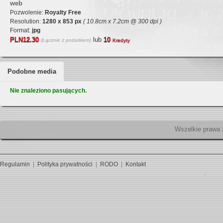
web
Pozwolenie:
Royalty Free
Resolution:
1280 x 853 px
( 10.8cm x 7.2cm @ 300 dpi )
Format:
jpg
PLN12.30
lub
10
(Łącznie z podatkiem)
Kredyty
Podobne media
Nie znaleziono pasujących.
Wszelk
Regulamin
|
Polityka prywatności
|
RODO
|
Kontakt