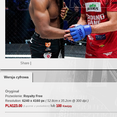
Share
|
Wersja cyfrowa
Oryginał
Pozwolenie:
Royalty Free
Resolution:
6240 x 4160 px
( 52.8cm x 35.2cm @ 300 dpi )
PLN123.00
lub
100
(Łącznie z podatkiem)
Kredyty