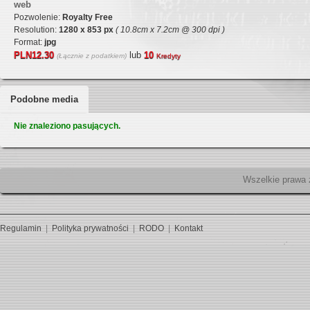
web
Pozwolenie:
Royalty Free
Resolution:
1280 x 853 px
( 10.8cm x 7.2cm @ 300 dpi )
Format:
jpg
PLN12.30
lub
10
(Łącznie z podatkiem)
Kredyty
Podobne media
Nie znaleziono pasujących.
Wszelk
Regulamin
|
Polityka prywatności
|
RODO
|
Kontakt