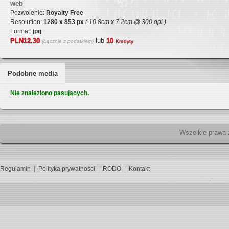
web
Pozwolenie:
Royalty Free
Resolution:
1280 x 853 px
( 10.8cm x 7.2cm @ 300 dpi )
Format:
jpg
PLN12.30
lub
10
(Łącznie z podatkiem)
Kredyty
Podobne media
Nie znaleziono pasujących.
Wszelk
Regulamin
|
Polityka prywatności
|
RODO
|
Kontakt