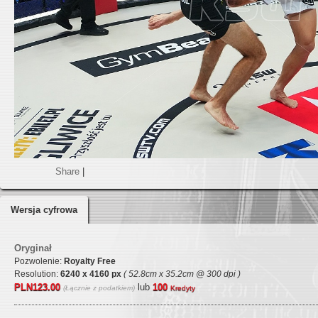
Share
|
Wersja cyfrowa
Oryginał
Pozwolenie:
Royalty Free
Resolution:
6240 x 4160 px
( 52.8cm x 35.2cm @ 300 dpi )
PLN123.00
lub
100
(Łącznie z podatkiem)
Kredyty