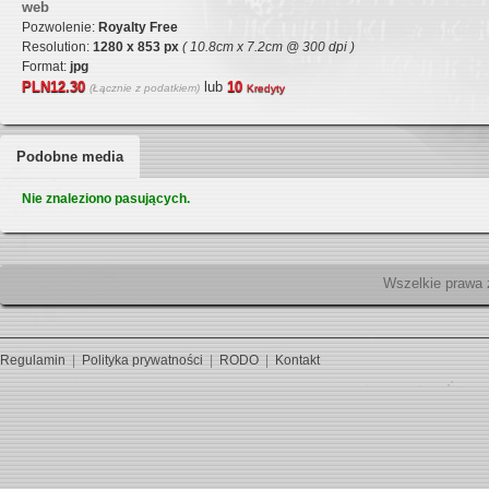
web
Pozwolenie:
Royalty Free
Resolution:
1280 x 853 px
( 10.8cm x 7.2cm @ 300 dpi )
Format:
jpg
PLN12.30
lub
10
(Łącznie z podatkiem)
Kredyty
Podobne media
Nie znaleziono pasujących.
Wszelk
Regulamin
|
Polityka prywatności
|
RODO
|
Kontakt