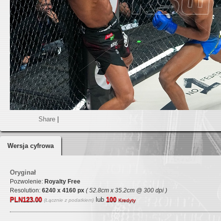
Share
|
Wersja cyfrowa
Oryginał
Pozwolenie:
Royalty Free
Resolution:
6240 x 4160 px
( 52.8cm x 35.2cm @ 300 dpi )
PLN123.00
lub
100
(Łącznie z podatkiem)
Kredyty