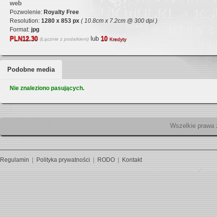
web
Pozwolenie:
Royalty Free
Resolution:
1280 x 853 px
( 10.8cm x 7.2cm @ 300 dpi )
Format:
jpg
PLN12.30
lub
10
(Łącznie z podatkiem)
Kredyty
Podobne media
Nie znaleziono pasujących.
Wszelk
Regulamin
|
Polityka prywatności
|
RODO
|
Kontakt