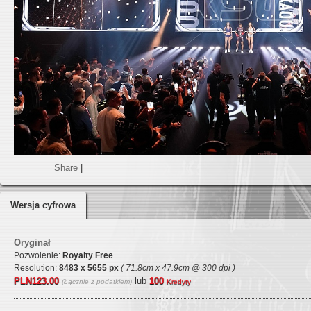
Share
|
Wersja cyfrowa
Oryginał
Pozwolenie:
Royalty Free
Resolution:
8483 x 5655 px
( 71.8cm x 47.9cm @ 300 dpi )
PLN123.00
lub
100
(Łącznie z podatkiem)
Kredyty