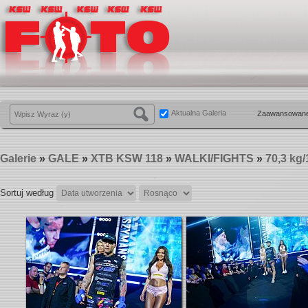
Aktualna Galeria
Zaawansowane
Galerie
»
GALE
»
XTB KSW 118
»
WALKI/FIGHTS
»
70,3 kg
Sortuj według