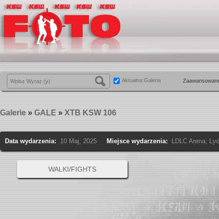
Aktualna Galeria
Zaawansowane
Galerie
»
GALE
»
XTB KSW 106
Data wydarzenia:
10 Maj, 2025
Miejsce wydarzenia:
LDLC Arena, Ly
WALKI/FIGHTS