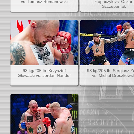
vs. Tomasz Romanowski
Łopaczyk vs. Oskar
Szczepaniak
93 kg/205 lb: Krzysztof
93 kg/205 lb: Sergiusz Za
Głowacki vs. Jordan Nandor
vs. Michał Dreczkowsk