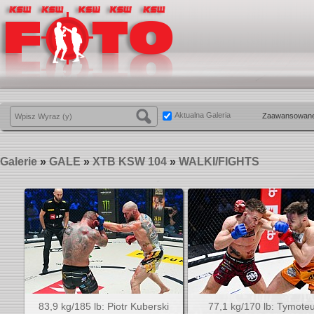
Aktualna Galeria
Zaawansowane
Galerie
»
GALE
»
XTB KSW 104
»
WALKI/FIGHTS
83,9 kg/185 lb: Piotr Kuberski
77,1 kg/170 lb: Tymote