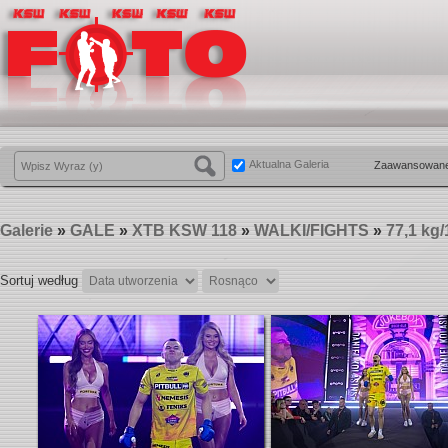
Aktualna Galeria
Zaawansowane
Galerie
»
GALE
»
XTB KSW 118
»
WALKI/FIGHTS
»
77,1 kg/
Sortuj według