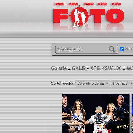
Aktua
Galerie
»
GALE
»
XTB KSW 106
»
WA
Sortuj według