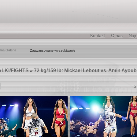
Kontakt
O nas
Naj
lna Galeria
Zaawansowane wyszukiwanie
LKI/FIGHTS
»
72 kg/159 lb: Mickael Lebout vs. Amin Ayoub
S