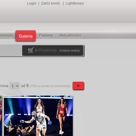
Login
|
Załóż konto
|
Lightboxes
nowsze
Pakiety
Aktualności
Galerie
0
Przedmioty
zmiana waluty
trona
od
5
(159 w sumie przedmiotów)