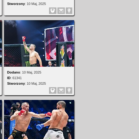
Stworzony
:
10 Maj, 2025
Dodano
:
10 Maj, 2025
ID
:
61341
Stworzony
:
10 Maj, 2025