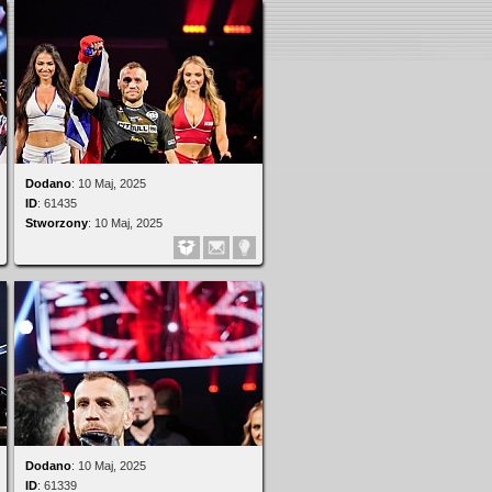
Dodano
:
10 Maj, 2025
ID
:
61435
Stworzony
:
10 Maj, 2025
Dodano
:
10 Maj, 2025
ID
:
61339