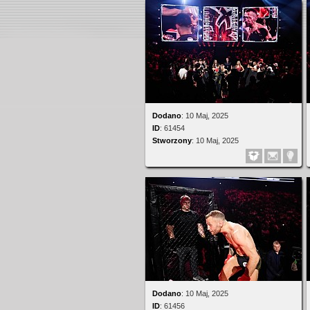
Dodano
:
10 Maj, 2025
ID
:
61454
Stworzony
:
10 Maj, 2025
Dodano
:
10 Maj, 2025
ID
:
61456