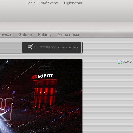
Login
|
Załóż konto
|
Lightboxes
nowsze
Galerie
Pakiety
Aktualności
0
Przedmioty
zmiana waluty