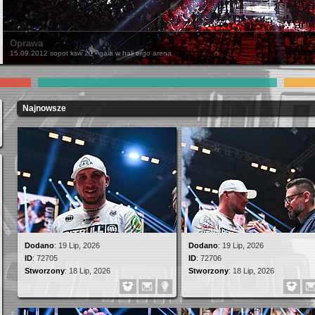
Oprawa
15.09.2012 sopot ksw 20 - gala w hali ergo arena
Najnowsze
Dodano
:
19 Lip, 2026
Dodano
:
19 Lip, 2026
ID
:
72705
ID
:
72706
Stworzony
:
18 Lip, 2026
Stworzony
:
18 Lip, 2026