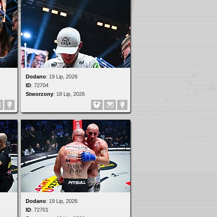
Dodano
:
19 Lip, 2026
ID
:
72704
Stworzony
:
18 Lip, 2026
Dodano
:
19 Lip, 2026
ID
:
72701