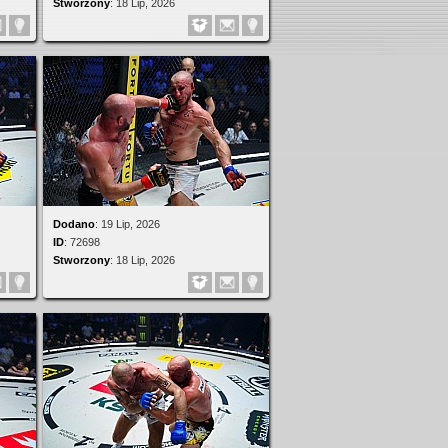
Stworzony
:
18 Lip, 2026
Dodano
:
19 Lip, 2026
ID
:
72698
Stworzony
:
18 Lip, 2026