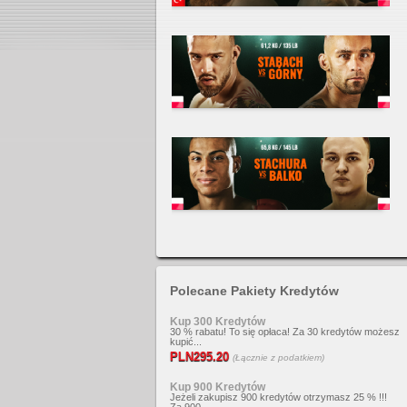
Polecane Pakiety Kredytów
Kup 300 Kredytów
30 % rabatu! To się opłaca! Za 30 kredytów możesz
kupić...
PLN295.20
(Łącznie z podatkiem)
Kup 900 Kredytów
Jeżeli zakupisz 900 kredytów otrzymasz 25 % !!!